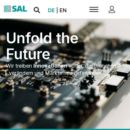
DE
|
EN
Unfold the
Future
Wir treiben
Innovationen
voran, die Branchen
verändern und Märkte neu definieren.