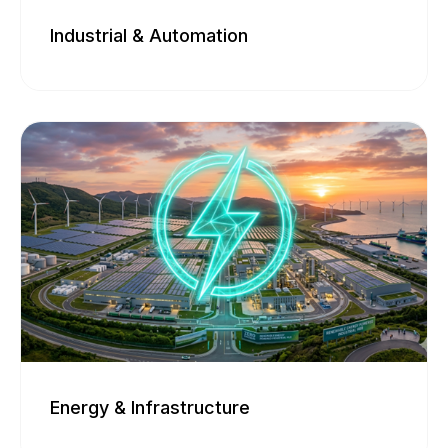
Entwicklung in den Bereichen Sensorik,
Industrial & Automation
Leistungselektronik, drahtlose
Kommunikation und eingebettete
Systeme. Das Zusammenspiel von
Industrial & Automation
Elektrifizierung, Digitalisierung und
autonomem Fahren eröffnet neue
Die Industrie- und
Potenziale für Energiewende, Effizienz,
Automatisierungsbranche befindet sich
Sicherheit und Komfort in integrierten,
im Wandel durch Digitalisierung und
intelligenten und nachhaltigen Systemen.
steigende Effizienzanforderungen. SAL
unterstützt mit innovativer Forschung für
intelligente, flexible und zukunftssichere
Produktionssysteme.
Energy & Infrastructure