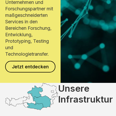
Unternehmen und
Forschungspartner mit
maßgeschneiderten
Services in den
Bereichen Forschung,
Entwicklung,
Prototyping, Testing
und
Technologietransfer.
Jetzt entdecken
Unsere
Infrastruktur