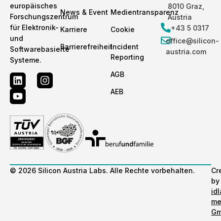
europäisches
8010 Graz,
News & Event
Medientransparenz
Forschungszentrum
Austria
für Elektronik-
+43 5 0317
Karriere
Cookie
High Tech
Science
und
office@silicon-
Campus
Park 4
Barrierefreiheit
Incident
Softwarebasierte
austria.com
Reporting
Villach
Alten­berger
Systeme.
Euro­pa­
Straße 66c
AGB
straße 12
4040 Linz,
9524 Villach,
Austria
AEB
Austria
+43 5 0317
+43 5 0317
office@silicon-
austria.com
office@silicon-
austria.com
© 2026 Silicon Austria Labs. Alle Rechte vorbehalten.
Cr
by
id
me
G