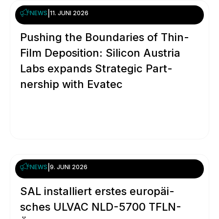
NEWS
|
11. JUNI 2026
Pushing the Boun­da­ries of Thin-
Film Depo­si­tion: Silicon Austria
Labs expands Stra­tegic Part­
nership with Evatec
NEWS
|
9. JUNI 2026
SAL instal­liert erstes euro­päi­
sches ULVAC NLD-5700 TFLN-