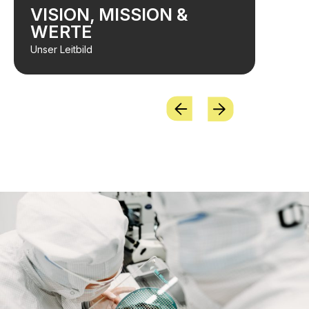
VISION, MISSION &
Die Prinzipien unserer
WERTE
Forschung.
Unser Leitbild
Unser Leitbild