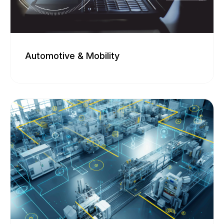
Prozesskomplexität und zunehmendem
Kostendruck. SAL unterstützt
Chiphersteller, Ausrüstungsanbieter und
Materialzulieferer dabei, diese
Automotive & Mobility
Herausforderungen zu meistern, indem
die Expertise aus fünf spezialisierten
Forschungsbereichen gebündelt wird, die
Automotive & Mobility
sich auf die Schlüsseltechnologien
zukünftiger Produktgenerationen
Die Automobil- und Mobilitätsbranche
konzentrieren.
befindet sich derzeit in einem
tiefgreifenden Wandel, der durch
Elektrifizierung, Automatisierung und
Vernetzung geprägt ist. Silicon Austria
Labs unterstützt diese Entwicklung mit
fortschrittlicher Forschung und