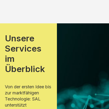
Unsere
Services
im
Überblick
Von der ersten Idee bis
zur marktfähigen
Technologie: SAL
unterstützt