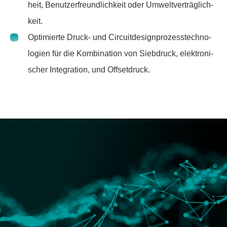
heit, Benut­zer­freund­lich­keit oder Umwelt­ver­träg­lich­
keit.
Opti­mierte Druck- und Circuit­de­sign­pro­zess­tech­no­
lo­gien für die Kombi­na­tion von Sieb­druck, elek­tro­ni­
scher Inte­gra­tion, und Offset­druck.