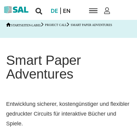
DE
|
EN
PROJECT CALL
SMART PAPER ADVENTURES
STARTSEITEN-LABEL
Smart Paper
Adventures
Entwick­lung sicherer, kosten­güns­tiger und flexi­bler
gedruckter Circuits für inter­ak­tive Bücher und
Spiele.