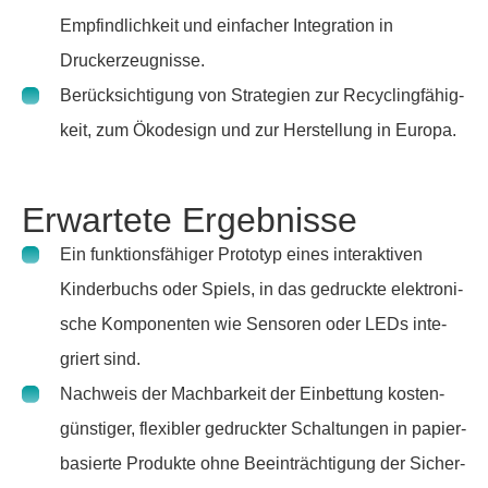
Empfind­lich­keit und einfa­cher Inte­gra­tion in
Druckerzeug­nisse.
Berück­sich­ti­gung von Stra­te­gien zur Recy­cling­fä­hig­
keit, zum Ökode­sign und zur Herstel­lung in Europa.
Erwartete Ergebnisse
Ein funk­ti­ons­fä­higer Prototyp eines inter­ak­tiven
Kinder­buchs oder Spiels, in das gedruckte elek­tro­ni­
sche Kompo­nenten wie Sensoren oder LEDs inte­
griert sind.
Nach­weis der Mach­bar­keit der Einbet­tung kosten­
güns­tiger, flexi­bler gedruckter Schal­tungen in papier­
ba­sierte Produkte ohne Beein­träch­ti­gung der Sicher­