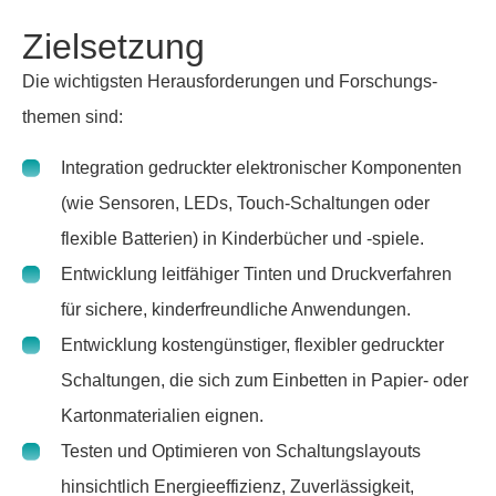
Ziel­set­zung
Die wich­tigsten Heraus­for­de­rungen und Forschungs­
themen sind:
Inte­gra­tion gedruckter elek­tro­ni­scher Kompo­nenten
(wie Sensoren, LEDs, Touch-Schal­tungen oder
flexible Batte­rien) in Kinder­bü­cher und -spiele.
Entwick­lung leit­fä­higer Tinten und Druck­ver­fahren
für sichere, kinder­freund­liche Anwen­dungen.
Entwick­lung kosten­güns­tiger, flexi­bler gedruckter
Schal­tungen, die sich zum Einbetten in Papier- oder
Karton­ma­te­ria­lien eignen.
Testen und Opti­mieren von Schal­tungs­lay­outs
hinsicht­lich Ener­gie­ef­fi­zienz, Zuver­läs­sig­keit,