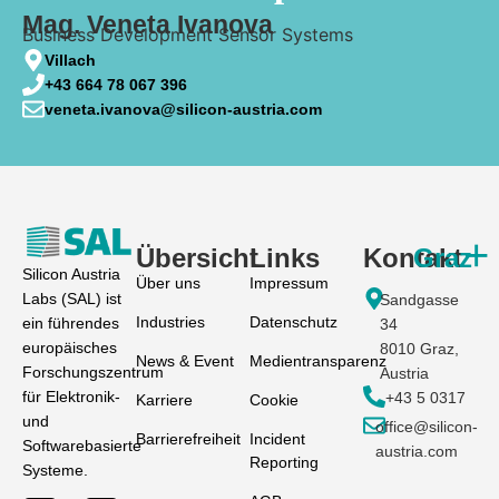
Mag. Veneta Ivanova
Business Development Sensor Systems
Villach
+43 664 78 067 396
veneta.ivanova@silicon-austria.com
+
Übersicht
Links
Kontakt
Graz
Silicon Austria
Über uns
Impressum
Labs (SAL) ist
Sand­gasse
Industries
Datenschutz
ein führendes
34
europäisches
8010 Graz,
News & Event
Medientransparenz
Forschungszentrum
Austria
für Elektronik-
+43 5 0317
Karriere
Cookie
High Tech
Science Park
und
office@silicon-
Barrierefreiheit
Incident
Campus
4
Softwarebasierte
austria.com
Reporting
Villach
Alten­berger
Systeme.
Euro­pa­straße
Straße 66c